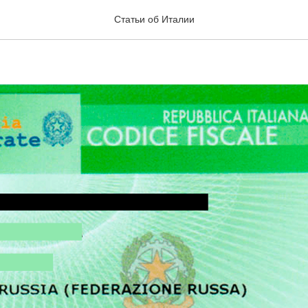
чить кодиче фискале (C
Статьи об Италии