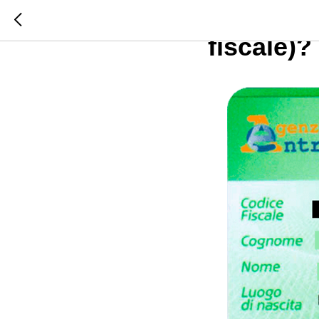
Как полу
fiscale)?