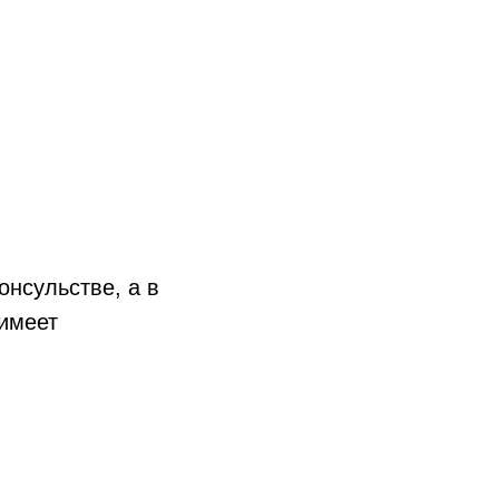
онсульстве, а в
 имеет